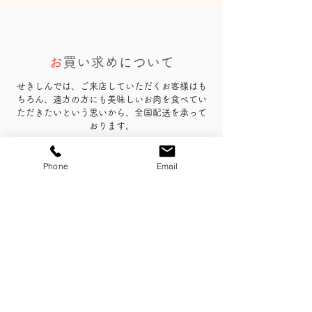
お
買い求めについて
せきしんでは、ご来店していただくお客様はも
ちろん、遠方の方にも美味しいお肉を食べてい
ただきたいという思いから、全国配送を承って
おります。
配送
をご希望のお客様は、
こちら
よりご注文く
ださい。
Phone
Email
送料
については
こちら
をご覧ください。
C
ONTACT
お問合せ
野田市から美味しいお肉を全国配送！